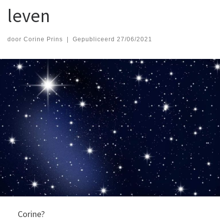
leven
door
Corine Prins
|
Gepubliceerd
27/06/2021
Corine?