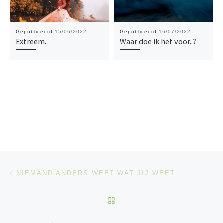
Gepubliceerd
15/06/2022
Gepubliceerd
16/07/2022
Extreem..
Waar doe ik het voor..?
Bericht navigatie
Vorig bericht
NIEMAND ANDERS WEET WAT JIJ WEET
TERUG NAAR BERICHTEN
Vo