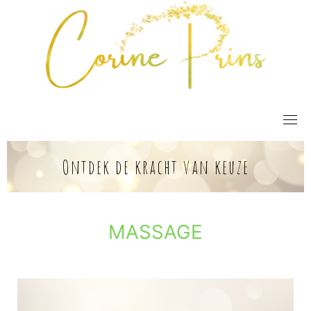
Skip
to
content
Ontdek de kracht van keuze
MASSAGE