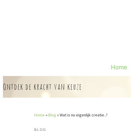
Skip
to
content
Home
Ontdek de kracht van keuze
Home
»
Blog
»
Wat is nu eigenlijk creatie..?
BLOG