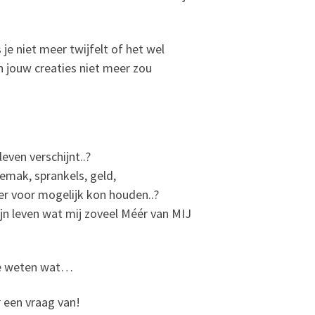
s je niet meer twijfelt of het wel
 en jouw creaties niet meer zou
leven verschijnt..?
gemak, sprankels, geld,
er voor mogelijk kon houden..?
jn leven wat mij zoveel Méér van MIJ
te weten wat…
 een vraag van!