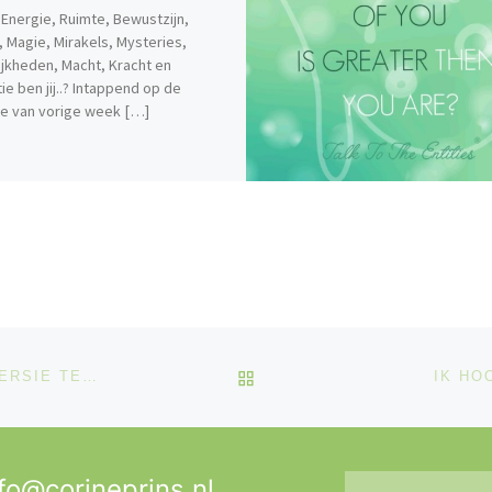
Energie, Ruimte, Bewustzijn,
 Magie, Mirakels, Mysteries,
jkheden, Macht, Kracht en
ie ben jij..? Intappend op de
e van vorige week […]
TERUG NAAR BERICHTEN
ALTIJD AAN, OP ZOEK NAAR AVONTUUR EN EEN AVERSIE TEGEN MOETEN…
IK HO
fo@corineprins.nl