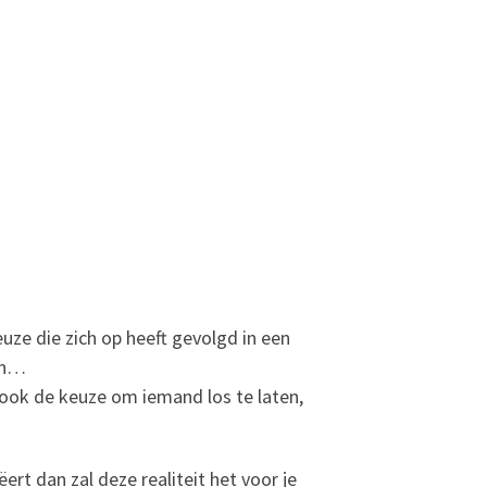
euze die zich op heeft gevolgd in een
ijn…
n ook de keuze om iemand los te laten,
reëert dan zal deze realiteit het voor je