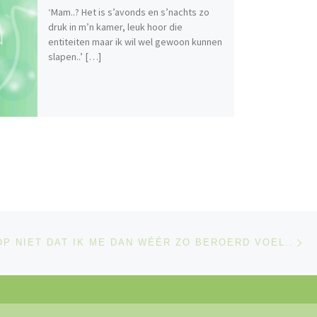
‘Mam..? Het is s’avonds en s’nachts zo
druk in m’n kamer, leuk hoor die
entiteiten maar ik wil wel gewoon kunnen
slapen..’ […]
Vo
LIJST
OP NIET DAT IK ME DAN WÉÉR ZO BEROERD VOEL..