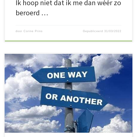
Ik hoop niet dat ik me dan wéér zo
beroerd …
door
Corine Prins
Gepubliceerd
31/03/2022
Wat is nou eigenlijk creatie..?
Creatie gaat over keuze… Iedere
keer dat je iets kiest, dan creëer je iets..Álles in je leven heb je zelf
gecreërd..
Daarin is niks goed of verkeerd, het is slechts een
keuze die zich op heeft gevolgd in een situatie of een
mogelijkheid..en dat kan […]