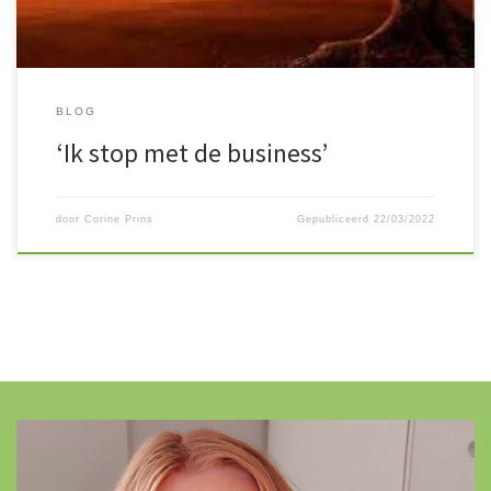
BLOG
‘Ik stop met de business’
door
Corine Prins
Gepubliceerd
22/03/2022