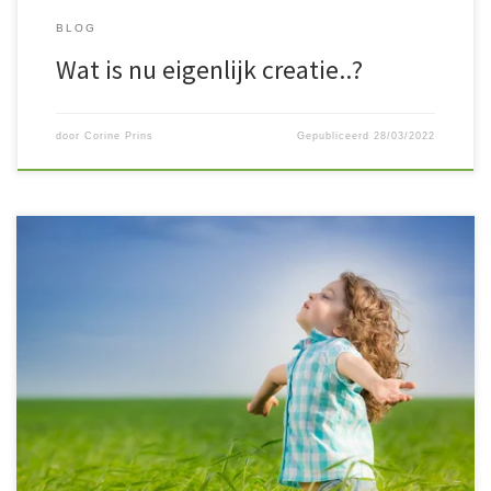
BLOG
Wat is nu eigenlijk creatie..?
door
Corine Prins
Gepubliceerd
28/03/2022
‘ Kan ik een afspraak maken voor mijn dochters van 4 en 7 jaar..?
Ze kunnen allebei wel wat ontlading gebruiken en ik denk dat een
Bars sessie daarbij wel kan helpen..’
Zeker!! Jullie zijn van harte
welkom!
Vanmiddag stapte de 2 dames met hun moeder
binnen, het jongste […]