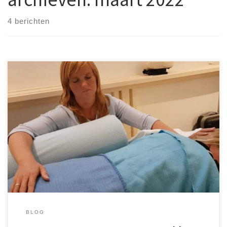
4 berichten
Als kind zijnde had een verjaardag, feestje of bijeenkomst 2
kanten voor mij.. De ‘JA leuk!!’
En de ‘ ik hoop niet dat ik me
daarna dan wéér zo beroerd voel..’
Wat ik nu wel weet en
waar ik me toen nog niet bewust van was, is dat […]
BLOG