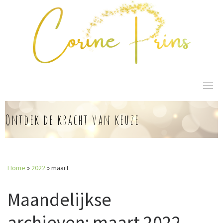
Skip
to
content
Ontdek de kracht van keuze
Home
»
2022
»
maart
Maandelijkse
archieven:
maart 2022