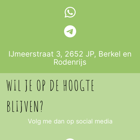
IJmeerstraat 3, 2652 JP,
Berkel en
Rodenrijs
WIL JE OP DE HOOGTE
BLIJVEN?
Volg me dan op social media