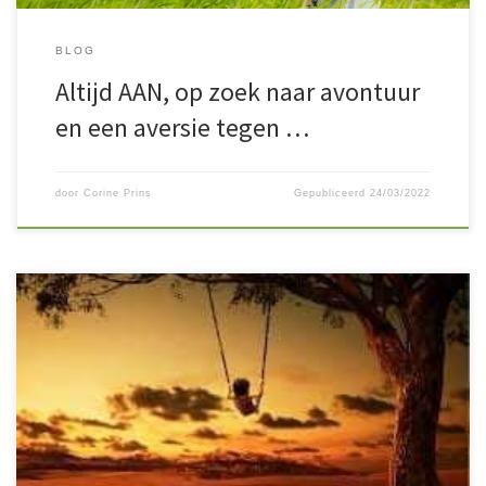
BLOG
Altijd AAN, op zoek naar avontuur
en een aversie tegen …
door
Corine Prins
Gepubliceerd
24/03/2022
Wanneer je zegt, ‘ik stop met de business’..Zeg je eigenlijk; ‘ik
stop met leven’…Jij bént de business en de business is in jou!Je
stopt nooit! Vraag om mogelijkheden… ~ Welke energiën kan ik
toevoegen aan en als mijn leven in business..?
~ Wie of wat kan
er een bijdragen zijn […]