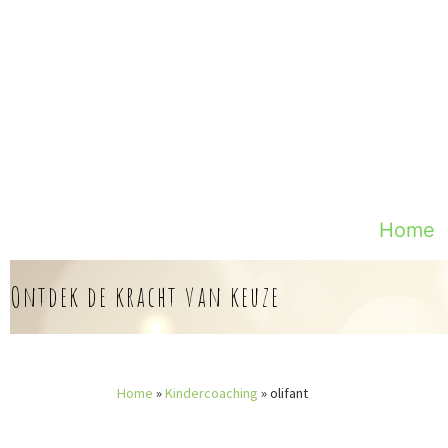
Skip
to
content
Home
Ontdek de kracht van keuze
Home
»
Kindercoaching
»
olifant