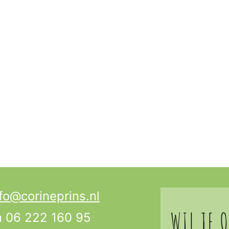
fo@corineprins.nl
WIL JE 
n 06 222 160 95