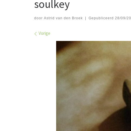
soulkey
door
Astrid van den Broek
|
Gepubliceerd
28/09/2
Afbeeldingen navigatie
Vorige