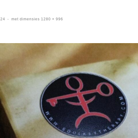
024
-
met dimensies
1280 × 996