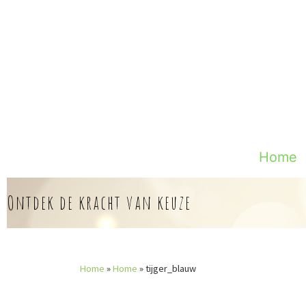
Skip
to
content
Home
Ontdek de kracht van keuze
Home
»
Home
»
tijger_blauw