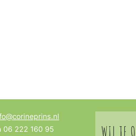
fo@corineprins.nl
WIL JE 
n 06 222 160 95