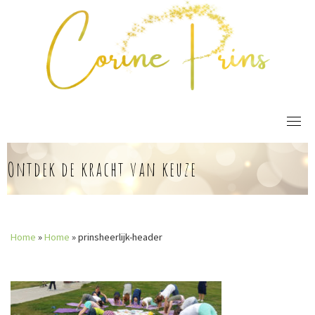
Skip
to
content
Ontdek de kracht van keuze
Home
»
Home
»
prinsheerlijk-header