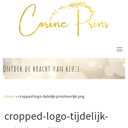
Skip
to
content
Ontdek de kracht van keuze
Home
»
cropped-logo-tijdelijk-prinsheerlijk.png
cropped-logo-tijdelijk-