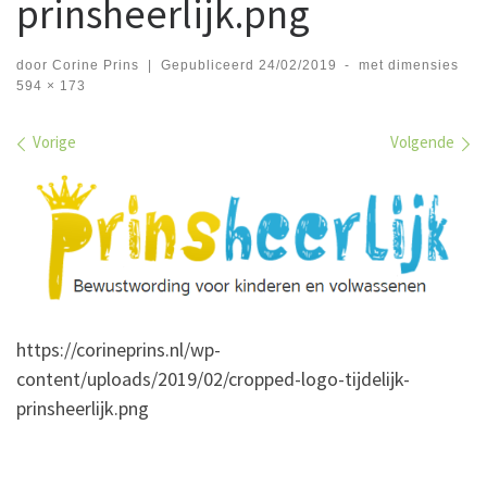
prinsheerlijk.png
door
Corine Prins
|
Gepubliceerd
24/02/2019
-
met dimensies
594 × 173
Afbeeldingen navigatie
Vorige
Volgende
https://corineprins.nl/wp-
content/uploads/2019/02/cropped-logo-tijdelijk-
prinsheerlijk.png