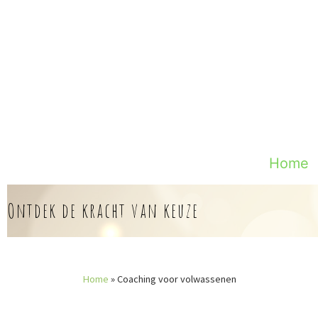
Skip
to
content
Home
Ontdek de kracht van keuze
Home
»
Coaching voor volwassenen