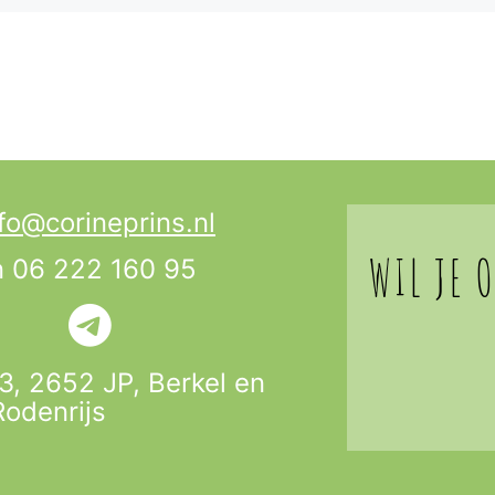
fo@corineprins.nl
WIL JE 
n 06 222 160 95
 3, 2652 JP,
Berkel en
Rodenrijs