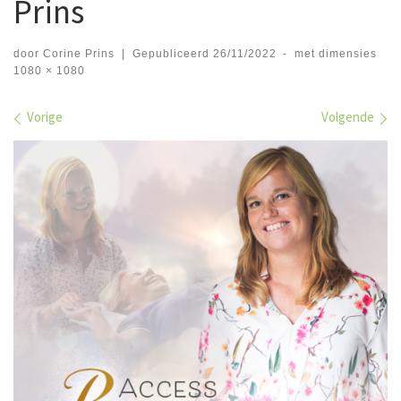
Prins
door
Corine Prins
|
Gepubliceerd
26/11/2022
-
met dimensies
1080 × 1080
Afbeeldingen navigatie
Vorige
Volgende