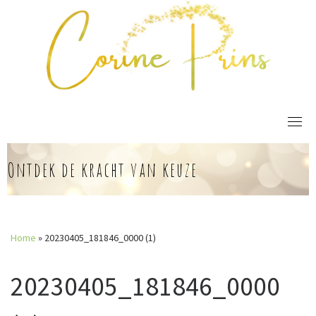
Skip
to
content
Ontdek de kracht van keuze
Home
»
20230405_181846_0000 (1)
20230405_181846_0000