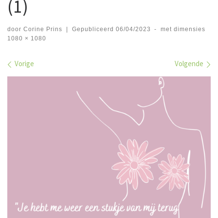
(1)
door
Corine Prins
|
Gepubliceerd
06/04/2023
-
met dimensies
1080 × 1080
Afbeeldingen navigatie
Vorige
Volgende